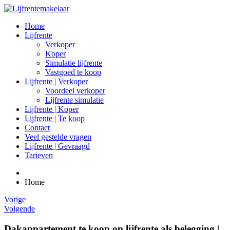
Home
Lijfrente
Verkoper
Koper
Simulatie lijfrente
Vastgoed te koop
Lijfrente | Verkoper
Voordeel verkoper
Lijfrente simulatie
Lijfrente | Koper
Lijfrente | Te koop
Contact
Veel gestelde vragen
Lijfrente | Gevraagd
Tarieven
Home
Vorige
Volgende
Dakappartement te koop op lijfrente als belegging |