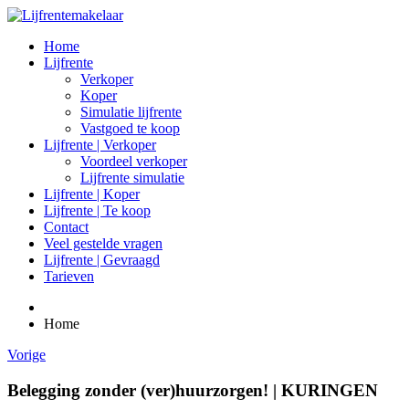
Home
Lijfrente
Verkoper
Koper
Simulatie lijfrente
Vastgoed te koop
Lijfrente | Verkoper
Voordeel verkoper
Lijfrente simulatie
Lijfrente | Koper
Lijfrente | Te koop
Contact
Veel gestelde vragen
Lijfrente | Gevraagd
Tarieven
Home
Vorige
Belegging zonder (ver)huurzorgen! | KURINGEN