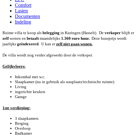
Comfort
Lasten
Documenten
Indeling
Ruime villa te koop als
belegging
in Kuringen (Hasselt). De
verkoper
blijft er
zelf
wonen en
betaalt
maandelijks
1.360 euro huur.
Deze huurprijs wordt
jaarlijks
geïndexeerd
. U kan er
zelf niet gaan wonen.
De villa wordt nog verder afgewerkt door de verkoper.
Gelijkvloers:
Inkomhal met w.c.
Slaapkamer (nu in gebruik als wasplaats/technische ruimte)
Living
ingerichte keuken
Garage
1ste verdieping:
3 slaapkamers
Berging
Overloop
Badkamer