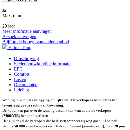
:
Ja
Max. duur
:
20 jaar
Meer informatie aanvragen
Bezoek aanvragen
Blijf op de hoogte van ander aanbod
Virtual Tour
Omschrijving
Stedenbouwkundige informatie
EPC
Comfort
Lasten
Documenten
Indeling
Woning te koop als
belegging
op
lijfrente. De verkopers behoudens het
levenslang gratis recht van bewoning.
De koper kan pas over de woning beschikken, van zodra de verkopers
(
M66/V63
) het pand verlaten.
Het zijn enkel de verkopers die beslissen wanneer zij weg gaan. U betaalt
slechts
50.000 euro bouquet
en +
456
euro/maand (geïndexeerd), max.
20 jaar.