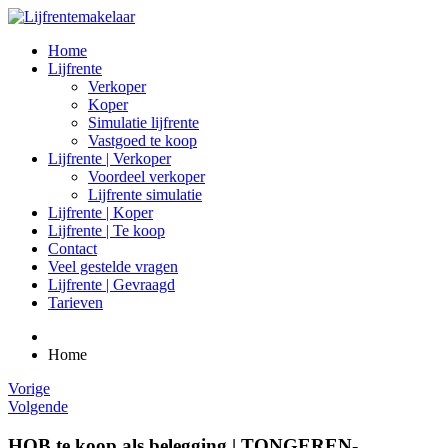
Home
Lijfrente
Verkoper
Koper
Simulatie lijfrente
Vastgoed te koop
Lijfrente | Verkoper
Voordeel verkoper
Lijfrente simulatie
Lijfrente | Koper
Lijfrente | Te koop
Contact
Veel gestelde vragen
Lijfrente | Gevraagd
Tarieven
Home
Vorige
Volgende
HOB te koop als belegging | TONGEREN-