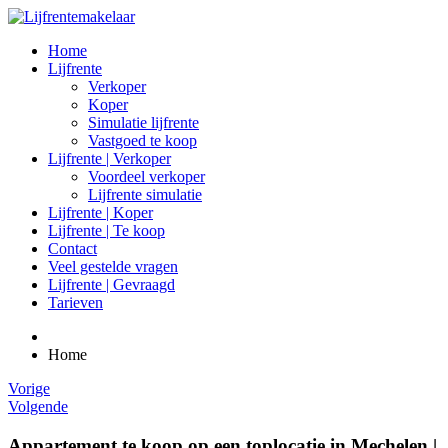
Home
Lijfrente
Verkoper
Koper
Simulatie lijfrente
Vastgoed te koop
Lijfrente | Verkoper
Voordeel verkoper
Lijfrente simulatie
Lijfrente | Koper
Lijfrente | Te koop
Contact
Veel gestelde vragen
Lijfrente | Gevraagd
Tarieven
Home
Vorige
Volgende
Appartement te koop op een toplocatie in Mechelen |