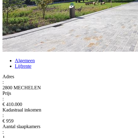
Algemeen
Lijfrente
Adres
:
2800 MECHELEN
Prijs
:
€ 410.000
Kadastraal inkomen
:
€ 959
Aantal slaapkamers
:
1