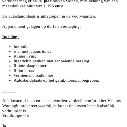
verkoper mag er na
10 jaar
blijven wonen, mits betaling van een
maandelijkse huur van
1.196 euro.
De autostandplaats is inbegrepen in de voorwaarden.
Appartement gelegen op de 1ste verdieping.
Indeling:
Inkomhal
w.c. met japans toilet
Ruime living
Ingerichte keuken met aanpalende berging
Ruime slaapkamer
Ruim terras
Vernieuwde badkamer
Autostandplaats op het gelijkvloers, inbegrepen.
______
Alle kosten, lasten en taksen worden verdeeld conform het Vlaams
Woninghuurdecreet waarbij de koper de kosten betaalt alsof hij
verhuurder is.
Voorkooprecht
:
Ja