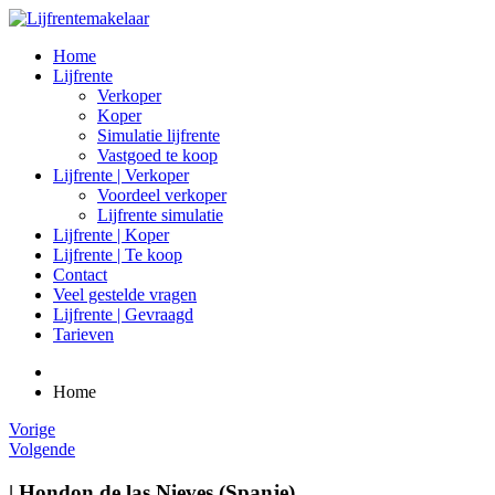
Home
Lijfrente
Verkoper
Koper
Simulatie lijfrente
Vastgoed te koop
Lijfrente | Verkoper
Voordeel verkoper
Lijfrente simulatie
Lijfrente | Koper
Lijfrente | Te koop
Contact
Veel gestelde vragen
Lijfrente | Gevraagd
Tarieven
Home
Vorige
Volgende
| Hondon de las Nieves (Spanje)