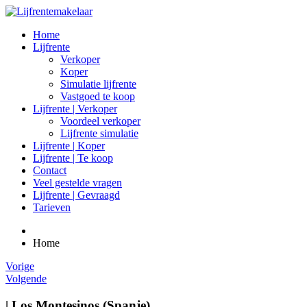
Home
Lijfrente
Verkoper
Koper
Simulatie lijfrente
Vastgoed te koop
Lijfrente | Verkoper
Voordeel verkoper
Lijfrente simulatie
Lijfrente | Koper
Lijfrente | Te koop
Contact
Veel gestelde vragen
Lijfrente | Gevraagd
Tarieven
Home
Vorige
Volgende
| Los Montesinos (Spanje)