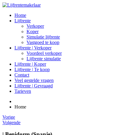
Home
Lijfrente
Verkoper
Koper
Simulatie lijfrente
Vastgoed te koop
Lijfrente | Verkoper
Voordeel verkoper
Lijfrente simulatie
Lijfrente | Koper
Lijfrente | Te koop
Contact
Veel gestelde vragen
Lijfrente | Gevraagd
Tarieven
Home
Vorige
Volgende
| Benidorm (Spanje)