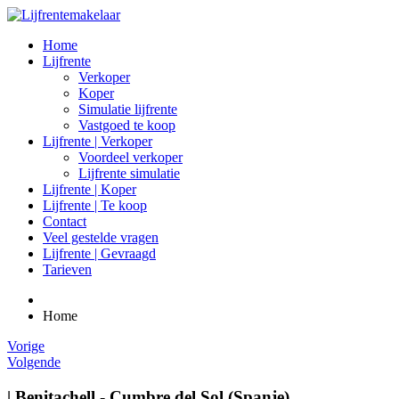
Home
Lijfrente
Verkoper
Koper
Simulatie lijfrente
Vastgoed te koop
Lijfrente | Verkoper
Voordeel verkoper
Lijfrente simulatie
Lijfrente | Koper
Lijfrente | Te koop
Contact
Veel gestelde vragen
Lijfrente | Gevraagd
Tarieven
Home
Vorige
Volgende
| Benitachell - Cumbre del Sol (Spanje)