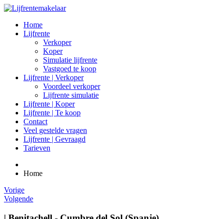
Home
Lijfrente
Verkoper
Koper
Simulatie lijfrente
Vastgoed te koop
Lijfrente | Verkoper
Voordeel verkoper
Lijfrente simulatie
Lijfrente | Koper
Lijfrente | Te koop
Contact
Veel gestelde vragen
Lijfrente | Gevraagd
Tarieven
Home
Vorige
Volgende
| Benitachell - Cumbre del Sol (Spanje)