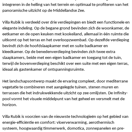
integreren in de helling van het terrein en optimaal te profiteren van het
panoramische uitzicht op de Middellandse Zee.
Villa Rubik is verdeeld over drie verdiepingen en biedt een functionele en
elegante indeling. Op de begane grond bevinden zich de woonkamer, de
eetkamer en de open keuken met kookeiland, allemaal in één ruimte die
uitkomt op het terras en het overloopzwembad. Op dezelfde verdieping
bevindt zich de hoofdslaapkamer met en suite badkamer en
kleedkamer. Op de benedenverdieping bevinden zich twee extra
slaapkamers, beide met een eigen badkamer en toegang tot de tuin,
terwijl de bovenverdieping beschikt over een suite met een eigen terras,
ideaal als gastenkamer of ontspanningsruimte.
Het landschapsontwerp maakt de ervaring compleet, door mediterrane
vegetatie te combineren met aangelegde tuinen, stenen muren en
terrassen die het indrukwekkende uitzicht op zee omlijsten. De Infinity-
pool vormt het visuele middelpunt van het geheel en versmelt met de
horizon.
Villa Rubik is voorzien van de nieuwste technologieën op het gebied van
energie-efficiëntie en comfort: vloerverwarming, aerothermisch
systeem, hoogwaardig timmerwerk, domotica, zonnepanelen en pre-