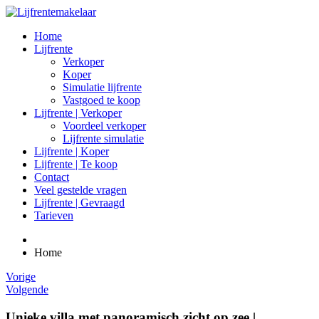
Home
Lijfrente
Verkoper
Koper
Simulatie lijfrente
Vastgoed te koop
Lijfrente | Verkoper
Voordeel verkoper
Lijfrente simulatie
Lijfrente | Koper
Lijfrente | Te koop
Contact
Veel gestelde vragen
Lijfrente | Gevraagd
Tarieven
Home
Vorige
Volgende
Unieke villa met panoramisch zicht op zee |