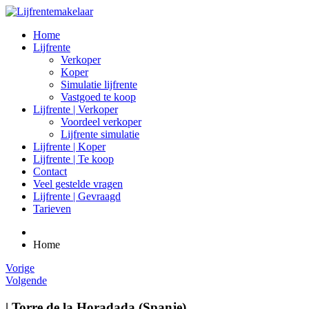
Home
Lijfrente
Verkoper
Koper
Simulatie lijfrente
Vastgoed te koop
Lijfrente | Verkoper
Voordeel verkoper
Lijfrente simulatie
Lijfrente | Koper
Lijfrente | Te koop
Contact
Veel gestelde vragen
Lijfrente | Gevraagd
Tarieven
Home
Vorige
Volgende
| Torre de la Horadada (Spanje)