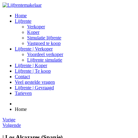
Home
Lijfrente
Verkoper
Koper
Simulatie lijfrente
Vastgoed te koop
Lijfrente | Verkoper
Voordeel verkoper
Lijfrente simulatie
Lijfrente | Koper
Lijfrente | Te koop
Contact
Veel gestelde vragen
Lijfrente | Gevraagd
Tarieven
Home
Vorige
Volgende
| Los Alcazares (Spanje)