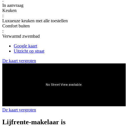
:
In aanvraag
Keuken
:
Luxueuze keuken met alle toestellen
Comfort buiten
:
Verwarmd zwembad
Google kaart
Uitzicht op straat
De kaart vergroten
De kaart vergroten
Lijfrente-makelaar is