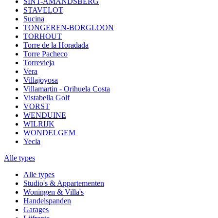
SINT-AMANDSBERG
STAVELOT
Sucina
TONGEREN-BORGLOON
TORHOUT
Torre de la Horadada
Torre Pacheco
Torrevieja
Vera
Villajoyosa
Villamartin - Orihuela Costa
Vistabella Golf
VORST
WENDUINE
WILRIJK
WONDELGEM
Yecla
Alle types
Alle types
Studio's & Appartementen
Woningen & Villa's
Handelspanden
Garages