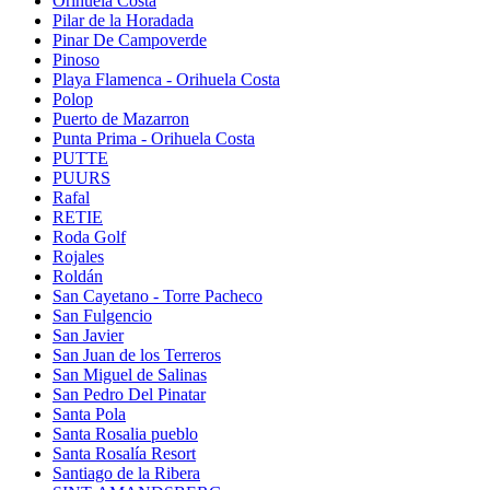
Orihuela Costa
Pilar de la Horadada
Pinar De Campoverde
Pinoso
Playa Flamenca - Orihuela Costa
Polop
Puerto de Mazarron
Punta Prima - Orihuela Costa
PUTTE
PUURS
Rafal
RETIE
Roda Golf
Rojales
Roldán
San Cayetano - Torre Pacheco
San Fulgencio
San Javier
San Juan de los Terreros
San Miguel de Salinas
San Pedro Del Pinatar
Santa Pola
Santa Rosalia pueblo
Santa Rosalía Resort
Santiago de la Ribera