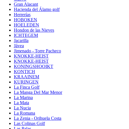
Gran Alacant
Hacienda del Álamo golf
Herrerías
HOBOKEN
HOELEDEN
Hondon de las Nieves
ICHTEGEM
Jacarilla
Jávea
Jimenado - Torre Pacheco
KNOKKE-HEIST
KNOKKE-HEIST
KONINGSHOOIKT
KONTICH
KRAAINEM
KURINGEN
La Finca Golf
La Manga Del Mar Menor
La Marina
La Mata
La Nucia
La Romana
La Zenia - Orihuela Costa
Las Colinas Golf
Las Palas