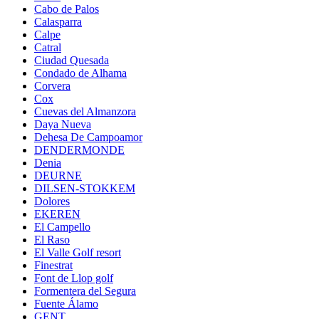
Cabo de Palos
Calasparra
Calpe
Catral
Ciudad Quesada
Condado de Alhama
Corvera
Cox
Cuevas del Almanzora
Daya Nueva
Dehesa De Campoamor
DENDERMONDE
Denia
DEURNE
DILSEN-STOKKEM
Dolores
EKEREN
El Campello
El Raso
El Valle Golf resort
Finestrat
Font de Llop golf
Formentera del Segura
Fuente Álamo
GENT