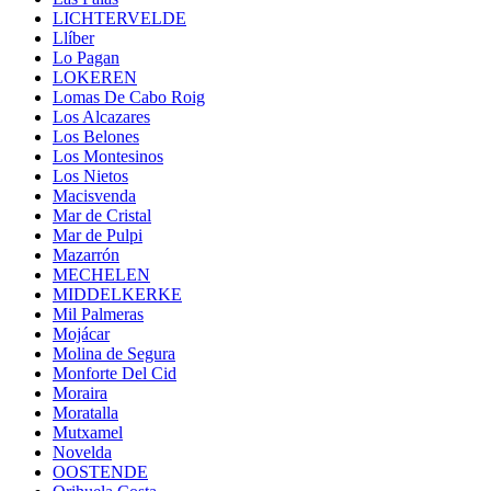
LICHTERVELDE
Llíber
Lo Pagan
LOKEREN
Lomas De Cabo Roig
Los Alcazares
Los Belones
Los Montesinos
Los Nietos
Macisvenda
Mar de Cristal
Mar de Pulpi
Mazarrón
MECHELEN
MIDDELKERKE
Mil Palmeras
Mojácar
Molina de Segura
Monforte Del Cid
Moraira
Moratalla
Mutxamel
Novelda
OOSTENDE