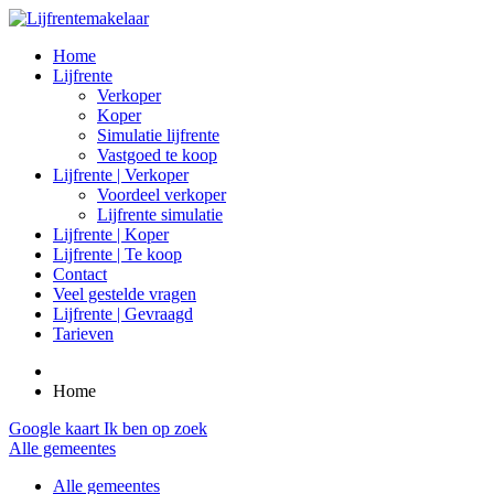
Home
Lijfrente
Verkoper
Koper
Simulatie lijfrente
Vastgoed te koop
Lijfrente | Verkoper
Voordeel verkoper
Lijfrente simulatie
Lijfrente | Koper
Lijfrente | Te koop
Contact
Veel gestelde vragen
Lijfrente | Gevraagd
Tarieven
Home
Google kaart
Ik ben op zoek
Alle gemeentes
Alle gemeentes