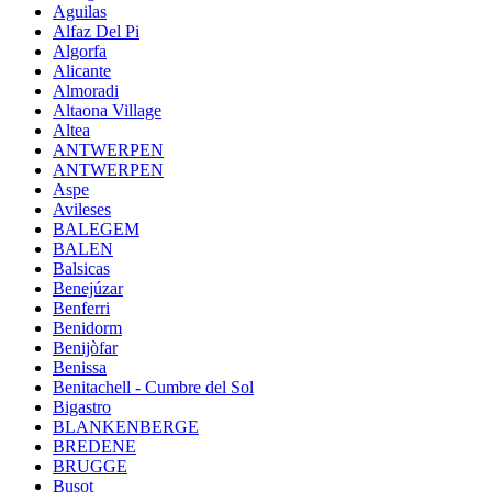
Aguilas
Alfaz Del Pi
Algorfa
Alicante
Almoradi
Altaona Village
Altea
ANTWERPEN
ANTWERPEN
Aspe
Avileses
BALEGEM
BALEN
Balsicas
Benejúzar
Benferri
Benidorm
Benijòfar
Benissa
Benitachell - Cumbre del Sol
Bigastro
BLANKENBERGE
BREDENE
BRUGGE
Busot