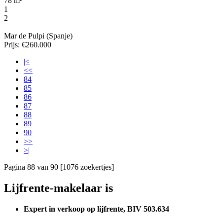
78 m²
1
2
Mar de Pulpi (Spanje)
Prijs: €260.000
|<
<<
84
85
86
87
88
89
90
>>
>|
Pagina 88 van 90 [1076 zoekertjes]
Lijfrente-makelaar is
Expert in verkoop op lijfrente, BIV 503.634