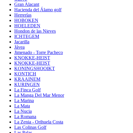
Gran Alacant
Hacienda del Álamo golf
Herrerías
HOBOKEN
HOELEDEN
Hondon de las Nieves
ICHTEGEM
Jacarilla
Jávea
Jimenado - Torre Pacheco
KNOKKE-HEIST
KNOKKE-HEIST
KONINGSHOOIKT
KONTICH
KRAAINEM
KURINGEN
La Finca Golf
La Manga Del Mar Menor
La Marina
La Mata
La Nucia
La Romana
La Zenia - Orihuela Costa
Las Colinas Golf
Las Palas