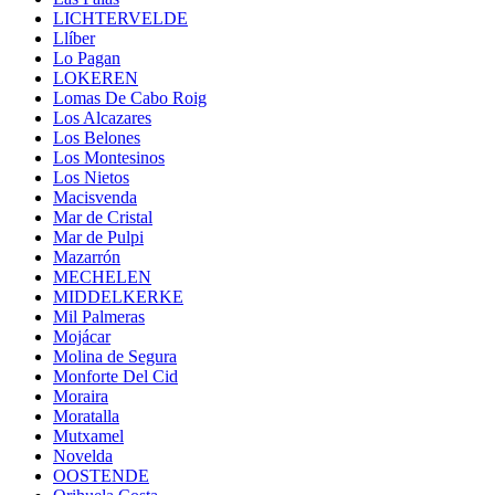
LICHTERVELDE
Llíber
Lo Pagan
LOKEREN
Lomas De Cabo Roig
Los Alcazares
Los Belones
Los Montesinos
Los Nietos
Macisvenda
Mar de Cristal
Mar de Pulpi
Mazarrón
MECHELEN
MIDDELKERKE
Mil Palmeras
Mojácar
Molina de Segura
Monforte Del Cid
Moraira
Moratalla
Mutxamel
Novelda
OOSTENDE