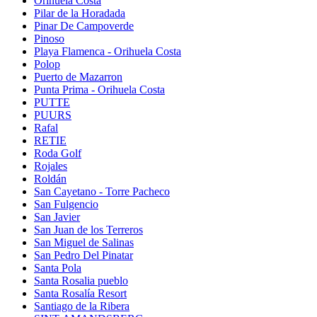
Orihuela Costa
Pilar de la Horadada
Pinar De Campoverde
Pinoso
Playa Flamenca - Orihuela Costa
Polop
Puerto de Mazarron
Punta Prima - Orihuela Costa
PUTTE
PUURS
Rafal
RETIE
Roda Golf
Rojales
Roldán
San Cayetano - Torre Pacheco
San Fulgencio
San Javier
San Juan de los Terreros
San Miguel de Salinas
San Pedro Del Pinatar
Santa Pola
Santa Rosalia pueblo
Santa Rosalía Resort
Santiago de la Ribera