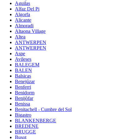
Aguilas
Alfaz Del Pi
Algorfa
Alicante
Almoradi
Altaona Village
Altea
ANTWERPEN
ANTWERPEN
Aspe
Avileses
BALEGEM
BALEN
Balsicas
Benejúzar
Benferri
Benidorm
Benijòfar
Benissa
Benitachell - Cumbre del Sol
Bigastro
BLANKENBERGE
BREDENE
BRUGGE
Busot