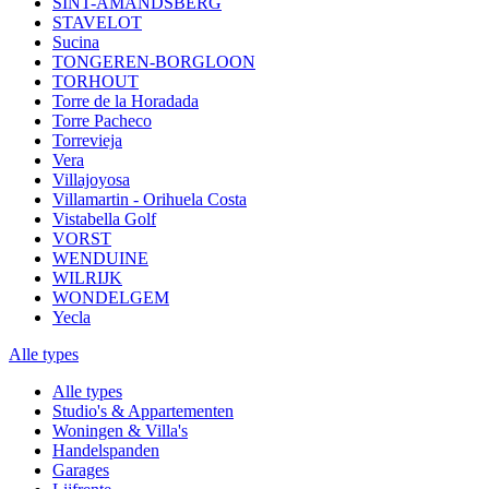
SINT-AMANDSBERG
STAVELOT
Sucina
TONGEREN-BORGLOON
TORHOUT
Torre de la Horadada
Torre Pacheco
Torrevieja
Vera
Villajoyosa
Villamartin - Orihuela Costa
Vistabella Golf
VORST
WENDUINE
WILRIJK
WONDELGEM
Yecla
Alle types
Alle types
Studio's & Appartementen
Woningen & Villa's
Handelspanden
Garages