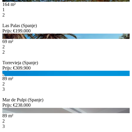
164 m²
1
2
Las Palas (Spanje)
Prijs: €199.000
69 m²
2
2
Torrevieja (Spanje)
Prijs: €309.900
89 m²
2
3
Mar de Pulpi (Spanje)
Prijs: €238.000
89 m²
2
3