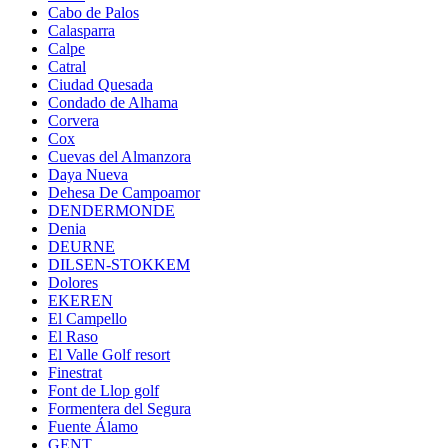
Cabo de Palos
Calasparra
Calpe
Catral
Ciudad Quesada
Condado de Alhama
Corvera
Cox
Cuevas del Almanzora
Daya Nueva
Dehesa De Campoamor
DENDERMONDE
Denia
DEURNE
DILSEN-STOKKEM
Dolores
EKEREN
El Campello
El Raso
El Valle Golf resort
Finestrat
Font de Llop golf
Formentera del Segura
Fuente Álamo
GENT